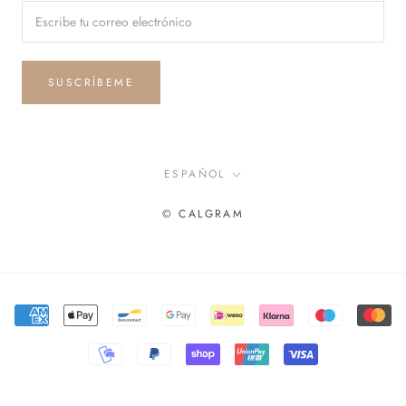
SUSCRÍBEME
Idioma
ESPAÑOL
© CALGRAM