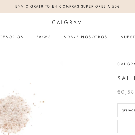
ENVIO GRATUITO EN COMPRAS SUPERIORES A 50€
CALGRAM
CESORIOS
FAQ'S
SOBRE NOSOTROS
NUEST
CESORIOS
FAQ'S
SOBRE NOSOTROS
NUEST
CALGR
SAL 
€0,58
gramo