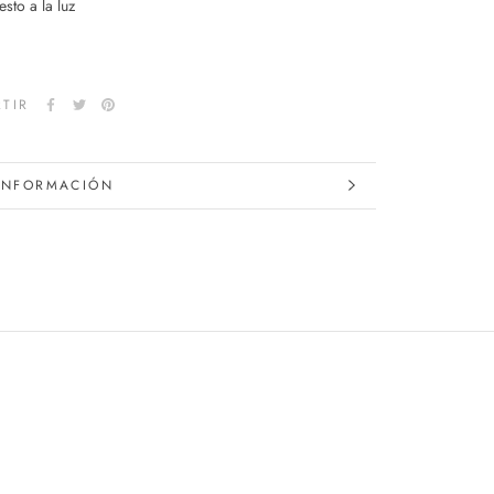
sto a la luz
TIR
INFORMACIÓN
IMÁGENES.