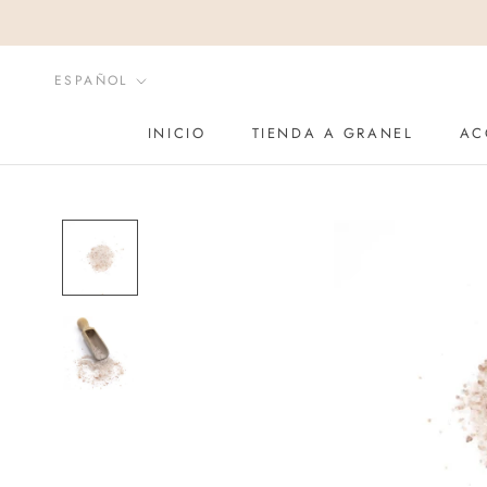
Saltar
al
contenido
Idioma
ESPAÑOL
INICIO
TIENDA A GRANEL
AC
INICIO
AC