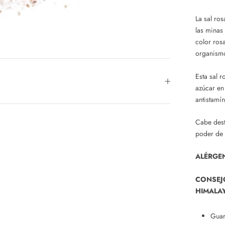
La sal ro
las minas
color ros
organism
Esta sal r
azúcar en
antistamín
Cabe dest
poder de 
ALÉRGE
CONSEJ
HIMALA
Guar