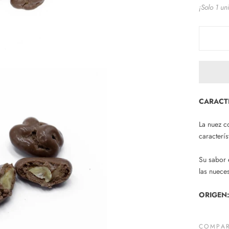
¡Solo 1 un
CARACTE
La nuez c
caracterís
Su sabor 
las
nuece
ORIGEN
COMPAR