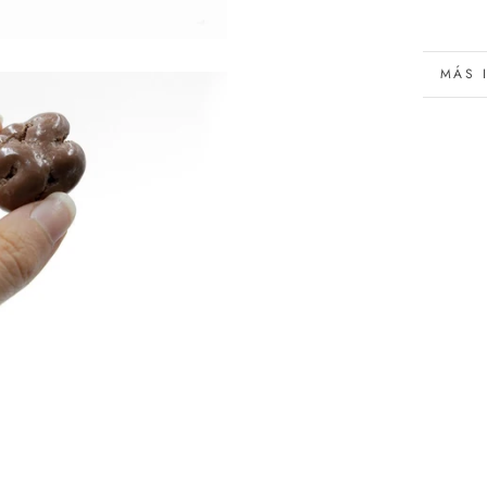
MÁS 
VER 