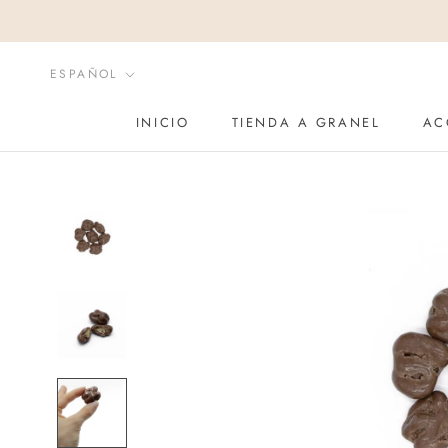
Saltar
al
contenido
Idioma
ESPAÑOL
INICIO
TIENDA A GRANEL
AC
INICIO
AC