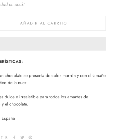
idad en stock!
AÑADIR AL CARRITO
RÍSTICAS:
on chocolate se presenta de color
marrón
y con el tamaño
tico de la nuez.
es dulce e
irresistible
para todos los amantes de
s
y el chocolate.
:
España
TIR