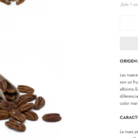
¡Solo 1 un
ORIGEN
Las nuec
son un fr
altísimo.
diferenci
color
mar
CARACTE
La nuez
p