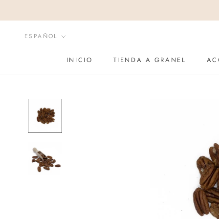
Saltar
al
contenido
Idioma
ESPAÑOL
INICIO
TIENDA A GRANEL
AC
INICIO
AC