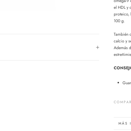
omega-9 q
el
HDL
y 
proteico,
100 g.
También c
calcio y 
Además de
estreñimi
CONSEJ
Guar
COMPAR
MÁS 
VER 