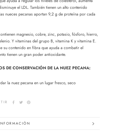
ue ayuda a regular los niveles de
colesterol, aumenta
disminuye el
LDL
. También tienen un alto contenido
 las nueces
pecanas
aportan 9,2 g de proteína por cada
ontienen magnesio, cobre, zinc, potasio, fósforo, hierro,
selenio. Y vitaminas del grupo
B
,
vitamina
K
y vitamina E.
 su contenido en fibra que ayuda a combatir el
ento tienen un gran
poder antioxidante.
OS DE CONSERVACIÓN DE LA NUEZ
PECANA
:
dar la nuez
pecana
en un lugar fresco, seco
TIR
INFORMACIÓN
IMÁGENES.