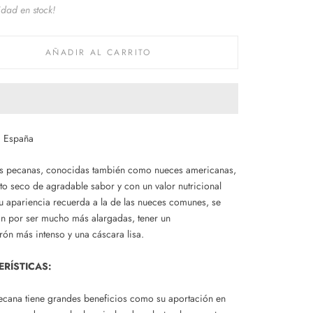
idad en stock!
AÑADIR AL CARRITO
:
España
es
pecanas
, conocidas también como nueces americanas,
uto seco de agradable sabor y con
un valor nutricional
Su apariencia recuerda a la de las nueces comunes, se
an por ser mucho más
alargadas, tener un
rón
más intenso y una cáscara lisa.
RÍSTICAS:
ecana
tiene grandes beneficios como su
aportación
en