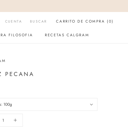
CARRITO DE COMPRA (
0
)
CUENTA
BUSCAR
RA FILOSOFIA
RECETAS CALGRAM
RA FILOSOFIA
RECETAS CALGRAM
AM
Z PECANA
s:
100g