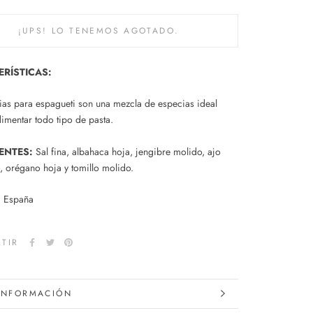
¡UPS! LO TENEMOS AGOTADO.
RÍSTICAS:
ias para espagueti son una mezcla de especias ideal
imentar todo tipo de pasta.
ENTES:
Sal fina, albahaca hoja, jengibre molido, ajo
, orégano hoja y tomillo molido.
:
España
TIR
INFORMACIÓN
IMÁGENES.