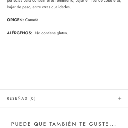
perfectas para convetir el estreñimiento, bajar el nivel de colesterol,
bajar de peso, entre otras cualidades.
ORIGEN:
Canadà
ALÉRGENOS:
No contiene gluten.
RESEÑAS
(0)
PUEDE QUE TAMBIÉN TE GUSTE...